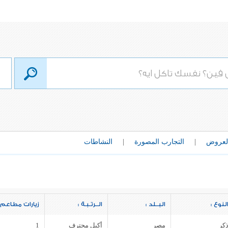
لعروض
|
التجارب المصورة
|
النشاطات
لنوع :
البــلد :
الــرتـبـة :
زيارات مطاعم 
كر
مصر
أكيل محترف
1