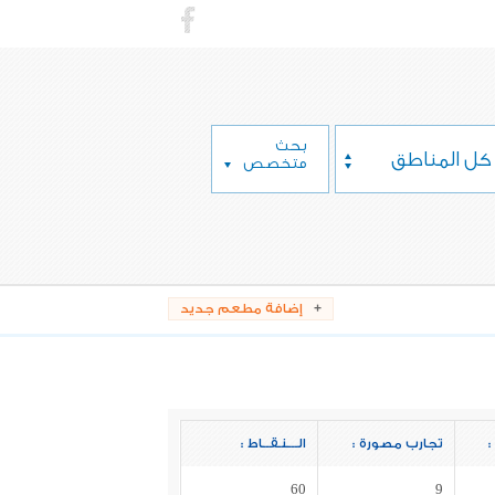
بحث
كل المناطق
متخصص
إضافة مطعم جديد
:
تجارب مصورة :
الـــنـقــاط :
60
9