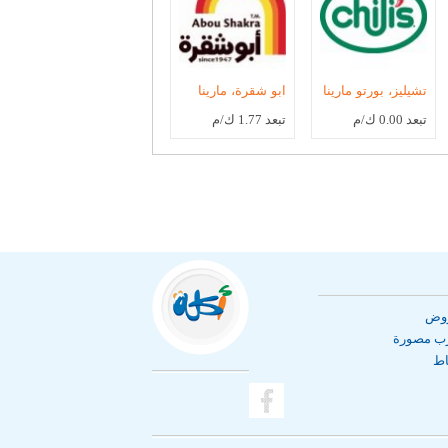
تشيليز، بورتو مارينا
ابو شقرة، مارينا
تبعد 0.00 ك/م
تبعد 1.77 ك/م
روض
رب مصورة
اط