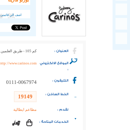
اضف الي قائمتى 
العنوان :
كم 105 - طريق العلمين مطروح - مارينا 3 داخل بورتو مارينا ريزورت اند سبا
الموقع الالكتروني
http://www.carinos.com
:
التليفون :
0111-0067974
الخط الساخن :
19149
نقدم :
مطاعم ايطالية
الخدمات المتاحة :