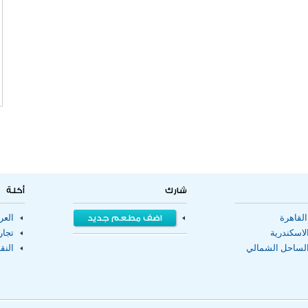
شارك
أكلة
لقاهرة
اضف مطعم جديد
الع
اسكندرية
تجا
لساحل الشمالي
النق