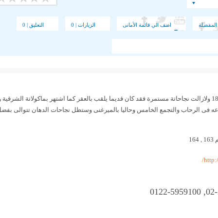
المفضلة
اضف الي قائمة الأمانى
الزيارات | 0
التعليق | 0
كتب التاريخ ولا زال يكتب تاريخ الدهان فمنذ عام 1890 ولازالت نجاحاتة مستمرة فقد كان قديما يلقب بالعقر كما اشتهر ب
عه فى الرحاب والتجمع الخامس وحاليا بالميرغنى وستظل نجاحات الدهان تتوالى بفضل ا
16
http: