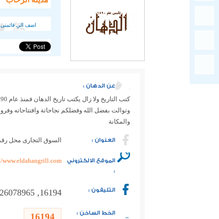
اضف الي قائمتى 
عن الدهان :
وتوالت بفضل الله وفضلكم نجاحاتة وافتتاحاته وفرو
والمكانة
العنوان :
السوق التجارى محل رقم 163 , 4
الموقع الالكتروني
//www.eldahangrill.com/
:
التليفون :
16194, 02-26078965, 0122-5959100
الخط الساخن :
16194