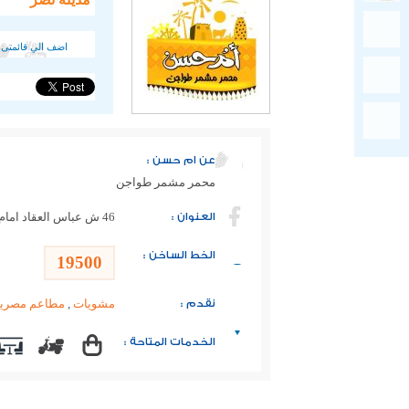
اضف الي قائمتى 
عن ام حسن :
محمر مشمر طواجن
العنوان :
46 ش عباس العقاد امام مطعم شيخ البلد
الخط الساخن :
19500
نقدم :
مشويات
,
مطاعم مصرية
الخدمات المتاحة :