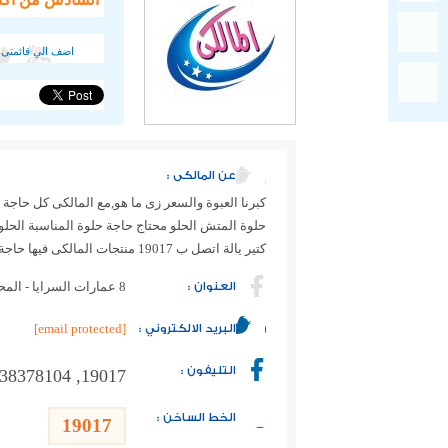
اضف الي قائمتى 
عن المالكى :
كبرنا العبوة والسعر زى ما هو,مع المالكى كل حاجة 
حلوة المتش الحلو محتاج حاجة حلوة المناسبة الحلوة
كتير يالة اتصل ب 19017 منتجات المالكى فيها حاجة حلوة.
العنوان :
8 عمارات السرايا - المحور المركزى الحى السابع بجوار مطعم كوك دوور
البريد الالكتروني :
[email protected]
التليفون :
19017, 02-38378104, 02-38378103
الخط الساخن :
19017