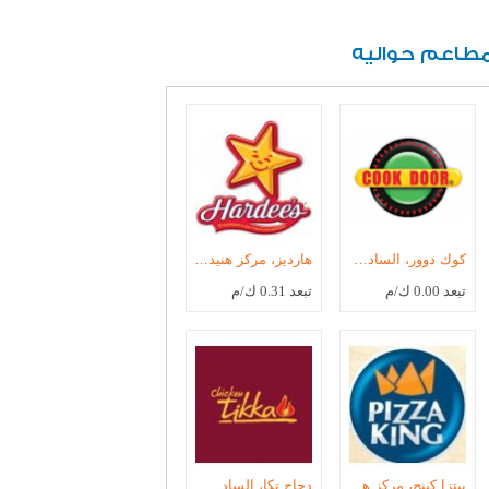
طاعم حواليه
كوك دوور، السادس من اكتوبر
هارديز، مركز هنيدة التجارى
تبعد 0.00 ك/م
تبعد 0.31 ك/م
بيتزا كينج، مركز هنيدة التجارى
دجاج تكا، السادس من اكتوبر