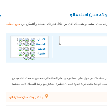
ك، سان استيفانو
م
، سان استيفانو بتقييمك الان من خلال تجربتك الفعلية و لتتمكن من
جمع النقاط
الأكـــل
الخدمة
الوسط
القيمة
سلام عليكم امس الثلاثاء طلبت وجبتان من مطعمك في مول سان استفانو في تمام الساعة الواحدة - وجبة سمك 60 جنيه مع
بة لحم مع المكرونة 39 جنية للأسف الوجبة كانت باردة علاوة على ان فطيرة الجلاش مع وجبة السمك كانت محشية
خضار بلا طعم - اعلم ان اسعار كل شئ زادت ولكن كان الطعام غير جيد- الاكل بارد- علاوة على ان وجبة السمك بها عدد 3
لعين المجردة كانت بالنسبة لي تجربة غير جيدة واستكملت وجبتى انا وزوجتى من
مانشو وك، سان استيفانو
وص المستخدم بجودة المطاعم الصينية الاخرى أشك في ذلك - ارجو من صاحب
عرف الفارق - تجربة لن اكررها- واتمنى استحداث عناصر الجودة لديكم وشكرا