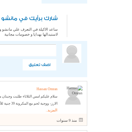
شارك برأيك في مانشو و
ساعد الاكيلة في التعرف علي مانشو وك
لاستبدالها بهدايا و خصومات مجانية
اضف تعليق
Hassan Omran
الارز- ووج
المزيد..
قطع جمبرى صغيرة - وقطعة فلية لاترى با
منذ 9 سنوات
مطعم اخر - نتمنى مراعاة ذلك وهل الص
المطعم يجرب الأكل في مطاعم اخرى وسي