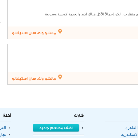
لشاطبى موبايل :01211305348
متقارب.. لكن إجمالاً الأكل هناك لذيذ والخدمة كويسة وسريعة
مانشو وك، سان استيفانو
مانشو وك، سان استيفانو
شارك
أكلة
لقاهرة
اضف مطعم جديد
الع
اسكندرية
تجا