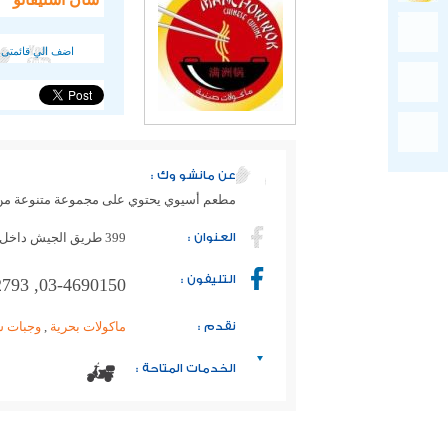
اضف الي قائمتى 
عن مانشو وك :
مطعم أسيوي يحتوي على مجموعة متنوعة من ال
العنوان :
399 طريق الجيش داخل سان ستيفانو جراند بلازا مول
التليفون :
03-4690150, 0100-0042793
نقدم :
ماكولات بحرية
,
وجبات س
الخدمات المتاحة :