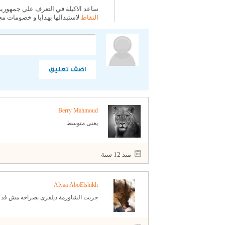
ساعد الاكيلة في التعرف علي جمهورية
النقاط
لاستبدالها بهدايا و خصومات مج
اضف تعليق
Berry Mahmoud
يعنى متوسط
منذ 12 سنة
Alyaa AboElshikh
جربت الشاورمة ديلفرى بصراحه مش قد كدا 