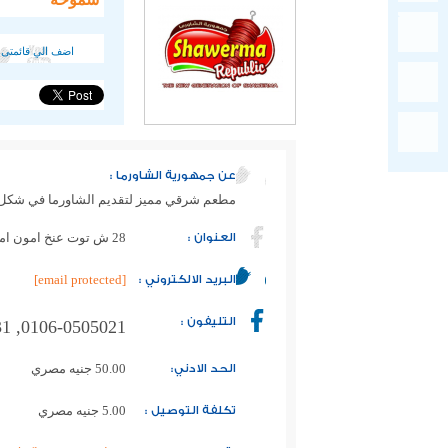
اضف الي قائمتى 
عن جمهورية الشاورما :
مطعم شرقي مميز لتقديم الشاورما في شكل جد
العنوان :
28 ش توت عنخ امون امام مركز اسكندرية للعيون
البريد الالكتروني :
[email protected]
التليفون :
0106-0505021, 0106-0505031
الحد الادني:
50.00 جنيه مصري
تكلفة التوصيل :
5.00 جنيه مصري