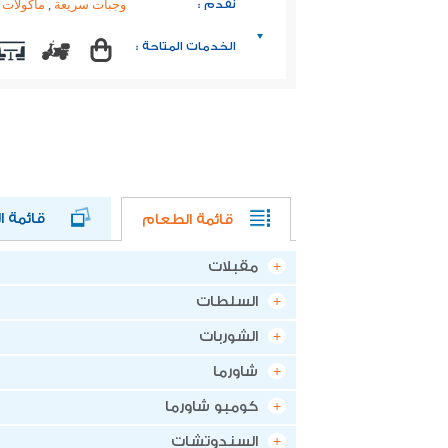
نقدم :
وجبات سريعة
,
ماكولات 
الخدمات المتاحة :
قائمة الط
قائمة الطعام
مقبلات
السلطات
الشوربات
شاورما
كومبو شاورما
السندوتشات