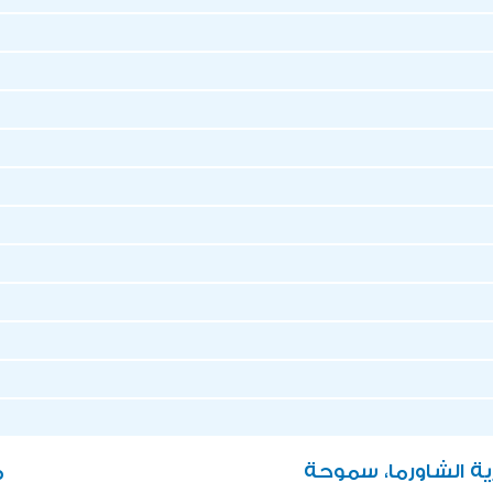
ة الشاورما، سموحة
م