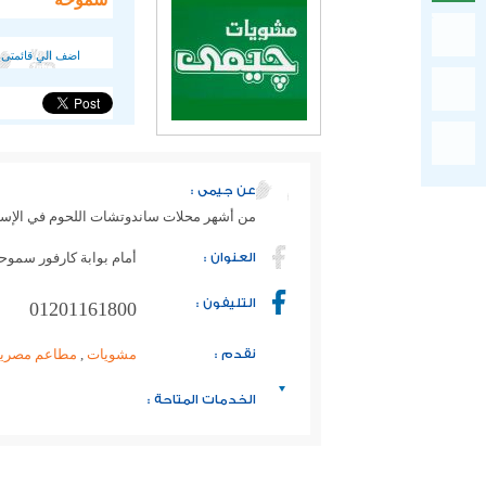
اضف الي قائمتى 
عن جيمى :
من أشهر محلات ساندوتشات اللحوم في الإسك
العنوان :
أمام بوابة كارفور سموحة
التليفون :
01201161800
نقدم :
مشويات
,
مطاعم مصرية
الخدمات المتاحة :