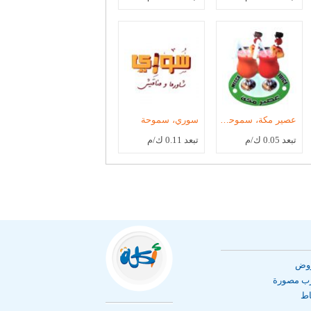
عصير مكة، سموحة 1
سوري، سموحة
تبعد 0.05 ك/م
تبعد 0.11 ك/م
روض
رب مصورة
اط