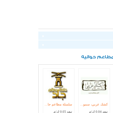
طاعم حواليه
كشك عربي، سموحة
سلسلة مطاعم جاد، سموحة
تبعد 0.04 ك/م
تبعد 0.05 ك/م