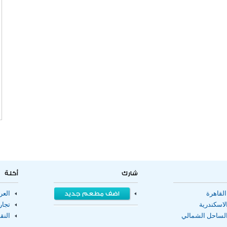
شارك
أكلة
لقاهرة
اضف مطعم جديد
الع
اسكندرية
تجا
لساحل الشمالي
النق