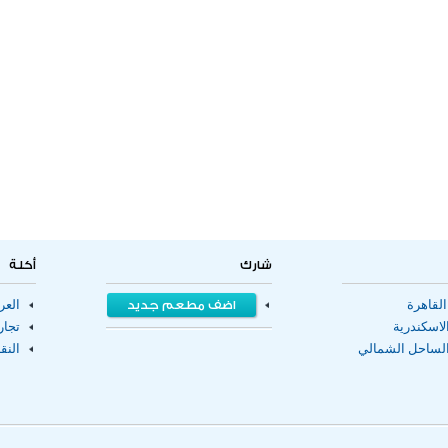
شارك
أكلة
لقاهرة
اضف مطعم جديد
الع
اسكندرية
تجا
لساحل الشمالي
النق