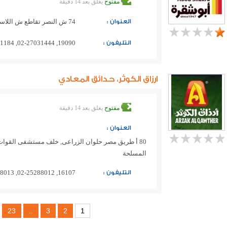
مفتوح
يغلق بعد 14 دقيقة
العنوان :
74 ش النصر تقاطع ش اللاسلكى المعادى الجديدة امام مطعم مؤمن
التليفون :
19090, 02-27031444, 0100-3441184
ارزاق الكوثر، حدائق المعادي
مفتوح
يغلق بعد 14 دقيقة
العنوان :
80 أ طريق مصر حلوان الزراعى, خلف مستشفى القو
المسلحة
التليفون :
16107, 02-25288012, 02-25288013, 02-25288014
23
..
3
2
1