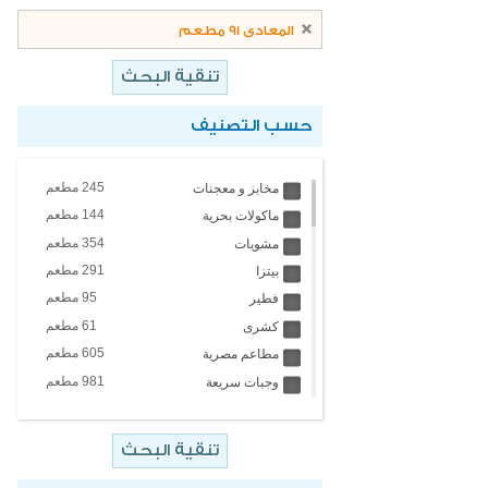
المعادى 91 مطعم
حسب التصنيف
245 مطعم
مخابز و معجنات
144 مطعم
ماكولات بحرية
354 مطعم
مشويات
291 مطعم
بيتزا
95 مطعم
فطير
61 مطعم
كشرى
605 مطعم
مطاعم مصرية
981 مطعم
وجبات سريعة
4 مطعم
مطاعم تايلاندية
451 مطعم
مطاعم عالمية
67 مطعم
ايس كريم والبان