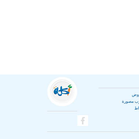
روض
رب مصورة
اط