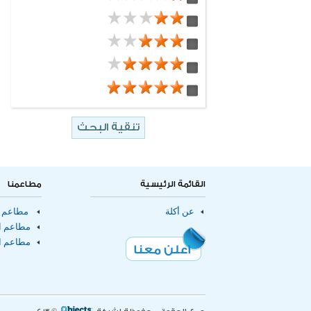
delivery
12 مطعم
مطاعم خليجية
6 مطعم
eatout
682 مطعم
سندوتشات
102 مطعم
باستا
316 مطعم
برجر
10 مطعم
مطاعم
66 مطعم
مطاعم توصيل الطلبات للمنازل
43 مطعم
مطاعم صالات طعام
2 مطعم
مقاهى
القائمة الرئيسية
مطاعمنا
عن أكلة
مطاعم ا
مطاعم ال
مطاعم ا