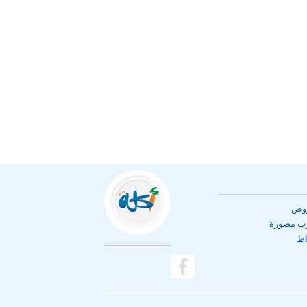
روض
رب مصورة
اط