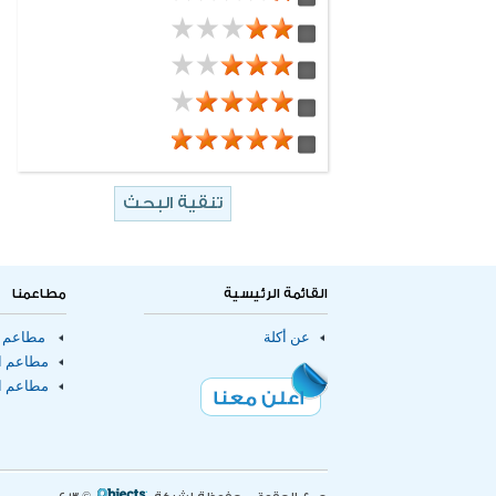
delivery
12 مطعم
مطاعم خليجية
6 مطعم
eatout
682 مطعم
سندوتشات
102 مطعم
باستا
316 مطعم
برجر
10 مطعم
مطاعم
66 مطعم
مطاعم توصيل الطلبات للمنازل
43 مطعم
مطاعم صالات طعام
2 مطعم
مقاهى
القائمة الرئيسية
مطاعمنا
عن أكلة
مطاعم ا
مطاعم ال
مطاعم ا