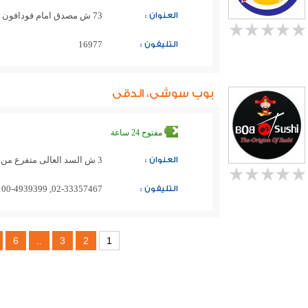
العنوان :
73 ش مصدق امام فودافون مصر
التليفون :
16977
بوب سوشى، الدقى
مفتوح 24 ساعة
العنوان :
3 ش السد العالى متفرع من ميدان الجلاء امام بنك فيصل الاسلامى المصرى
التليفون :
02-33357467, 0100-4939399, 0100-5276606
6
..
3
2
1