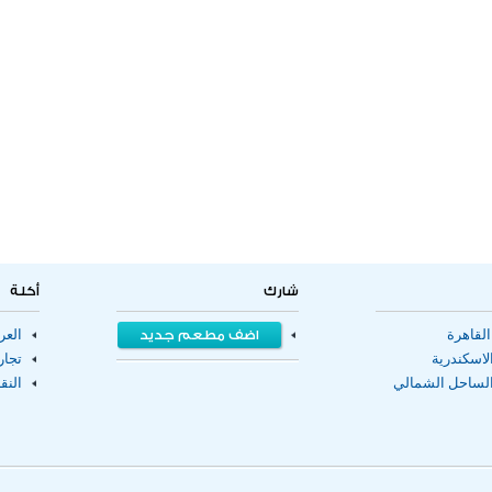
شارك
أكلة
لقاهرة
اضف مطعم جديد
الع
اسكندرية
تجا
لساحل الشمالي
النق