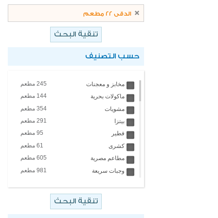
الدقى 22 مطعم
حسب التصنيف
245 مطعم
مخابز و معجنات
144 مطعم
ماكولات بحرية
354 مطعم
مشويات
291 مطعم
بيتزا
95 مطعم
فطير
61 مطعم
كشرى
605 مطعم
مطاعم مصرية
981 مطعم
وجبات سريعة
4 مطعم
مطاعم تايلاندية
451 مطعم
مطاعم عالمية
67 مطعم
ايس كريم والبان