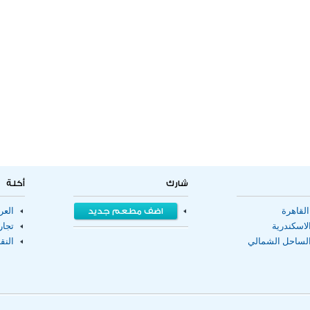
شارك
أكلة
لقاهرة
اضف مطعم جديد
الع
اسكندرية
تجا
لساحل الشمالي
النق