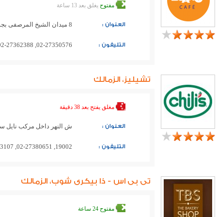
مفتوح
يغلق بعد 13 ساعة
العنوان :
8 ميدان الشيخ المرصفى بجوار فندق ماريوت القاهرة وكازينو عمر خيام
التليفون :
02-27350576, 02-27362388
تشيليز، الزمالك
مغلق
يفتح بعد 38 دقيقة
العنوان :
ش النهر داخل مركب نايل س
التليفون :
19002, 02-27380651, 02-27353107, 02-27353094
تى بى اس - ذا بيكرى شوب، الزمالك
مفتوح 24 ساعة