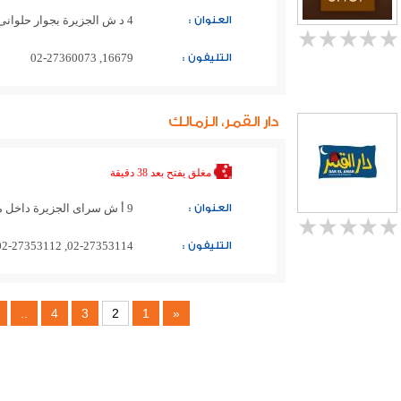
العنوان :
4 د ش الجزيرة بجوار حلوانى فوشون
التليفون :
16679, 02-27360073
دار القمر، الزمالك
مغلق
يفتح بعد 38 دقيقة
العنوان :
9 أ ش سراى الجزيرة داخل مركب بلو نايل
التليفون :
02-27353114, 02-27353112, 0122-3900256, 0122-3900257
..
4
3
2
1
«