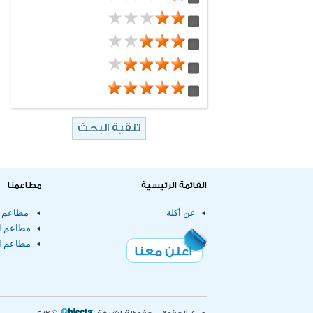
delivery
12 مطعم
مطاعم خليجية
6 مطعم
eatout
682 مطعم
سندوتشات
102 مطعم
باستا
316 مطعم
برجر
10 مطعم
مطاعم
66 مطعم
مطاعم توصيل الطلبات للمنازل
43 مطعم
مطاعم صالات طعام
2 مطعم
مقاهى
القائمة الرئيسية
مطاعمنا
عن أكلة
مطاعم ا
مطاعم ال
مطاعم ا