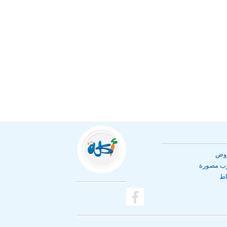
روض
رب مصورة
اط