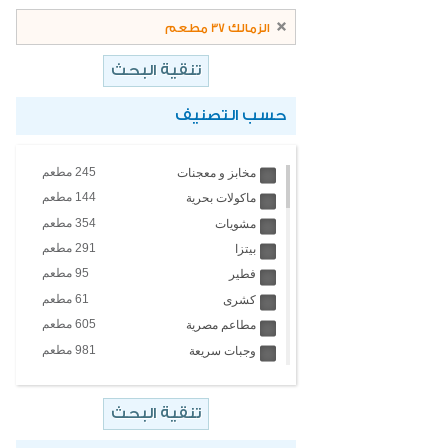
الزمالك 37 مطعم
حسب التصنيف
245 مطعم
مخابز و معجنات
144 مطعم
ماكولات بحرية
354 مطعم
مشويات
291 مطعم
بيتزا
95 مطعم
فطير
61 مطعم
كشرى
605 مطعم
مطاعم مصرية
981 مطعم
وجبات سريعة
4 مطعم
مطاعم تايلاندية
451 مطعم
مطاعم عالمية
67 مطعم
ايس كريم والبان