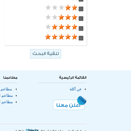
delivery
12 مطعم
مطاعم خليجية
6 مطعم
eatout
682 مطعم
سندوتشات
102 مطعم
باستا
316 مطعم
برجر
10 مطعم
مطاعم
66 مطعم
مطاعم توصيل الطلبات للمنازل
43 مطعم
مطاعم صالات طعام
2 مطعم
مقاهى
القائمة الرئيسية
مطاعمنا
عن أكلة
مطاعم ا
مطاعم ال
مطاعم ا