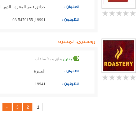
العنوان :
حدائق قصر المنتزة - الدور 1 المنتزة داخل فالكون مول
التليفون :
19991, 03-5479155
روسترى، المنتزه
مفتوح
يغلق بعد 9 ساعات
العنوان :
المنتزة
التليفون :
19941
»
3
2
1