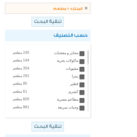
المنتزه 10 مطعم
حسب التصنيف
245 مطعم
مخابز و معجنات
144 مطعم
ماكولات بحرية
354 مطعم
مشويات
291 مطعم
بيتزا
95 مطعم
فطير
61 مطعم
كشرى
605 مطعم
مطاعم مصرية
981 مطعم
وجبات سريعة
4 مطعم
مطاعم تايلاندية
451 مطعم
مطاعم عالمية
67 مطعم
ايس كريم والبان