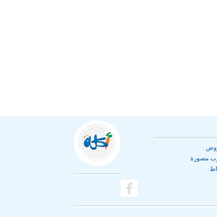
روض
رب مصورة
اط