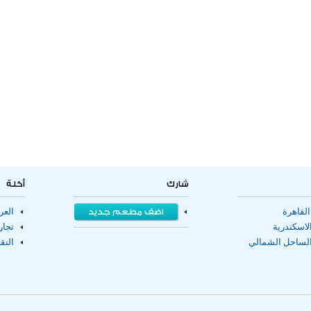
شارك
أكلة
لقاهرة
اضف مطعم جديد
الع
اسكندرية
تجا
لساحل الشمالي
النق